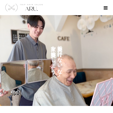
を
に
に
け
し
な
よ
い
う
な
ら